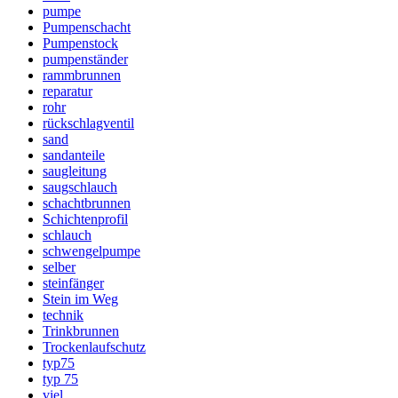
pumpe
Pumpenschacht
Pumpenstock
pumpenständer
rammbrunnen
reparatur
rohr
rückschlagventil
sand
sandanteile
saugleitung
saugschlauch
schachtbrunnen
Schichtenprofil
schlauch
schwengelpumpe
selber
steinfänger
Stein im Weg
technik
Trinkbrunnen
Trockenlaufschutz
typ75
typ 75
viel