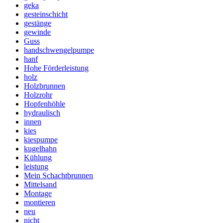
geka
gesteinschicht
gestänge
gewinde
Guss
handschwengelpumpe
hanf
Hohe Förderleistung
holz
Holzbrunnen
Holzrohr
Hopfenhöhle
hydraulisch
innen
kies
kiespumpe
kugelhahn
Kühlung
leistung
Mein Schachtbrunnen
Mittelsand
Montage
montieren
neu
nicht