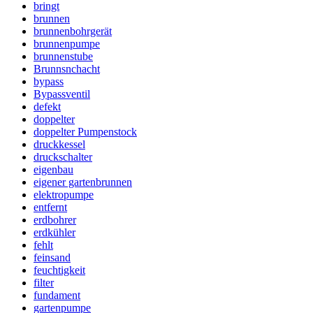
bringt
brunnen
brunnenbohrgerät
brunnenpumpe
brunnenstube
Brunnsnchacht
bypass
Bypassventil
defekt
doppelter
doppelter Pumpenstock
druckkessel
druckschalter
eigenbau
eigener gartenbrunnen
elektropumpe
entfernt
erdbohrer
erdkühler
fehlt
feinsand
feuchtigkeit
filter
fundament
gartenpumpe