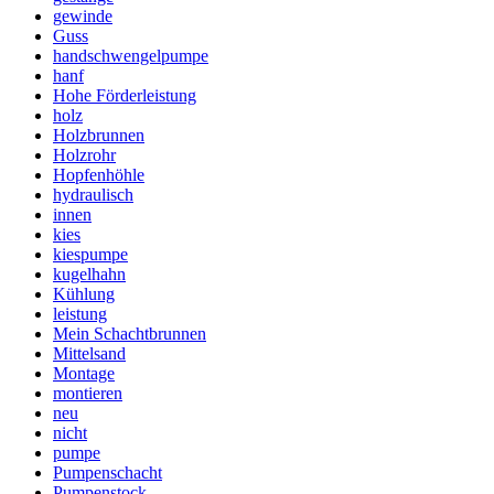
gewinde
Guss
handschwengelpumpe
hanf
Hohe Förderleistung
holz
Holzbrunnen
Holzrohr
Hopfenhöhle
hydraulisch
innen
kies
kiespumpe
kugelhahn
Kühlung
leistung
Mein Schachtbrunnen
Mittelsand
Montage
montieren
neu
nicht
pumpe
Pumpenschacht
Pumpenstock