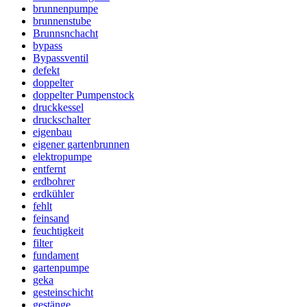
brunnenpumpe
brunnenstube
Brunnsnchacht
bypass
Bypassventil
defekt
doppelter
doppelter Pumpenstock
druckkessel
druckschalter
eigenbau
eigener gartenbrunnen
elektropumpe
entfernt
erdbohrer
erdkühler
fehlt
feinsand
feuchtigkeit
filter
fundament
gartenpumpe
geka
gesteinschicht
gestänge