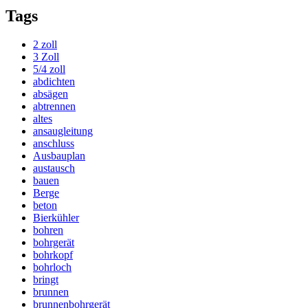
Tags
2 zoll
3 Zoll
5/4 zoll
abdichten
absägen
abtrennen
altes
ansaugleitung
anschluss
Ausbauplan
austausch
bauen
Berge
beton
Bierkühler
bohren
bohrgerät
bohrkopf
bohrloch
bringt
brunnen
brunnenbohrgerät