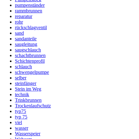
pumpenständer
rammbrunnen
reparatur
rohr
rückschlagventil
sand
sandanteile
saugleitung
saugschlauch
schachtbrunnen
Schichtenprofil
schlauch
schwengelpumpe
selber
steinfänger
Stein im Weg
technik
Trinkbrunnen
Trockenlaufschutz
typ75
typ 75
viel
wasser
Wasserspeier