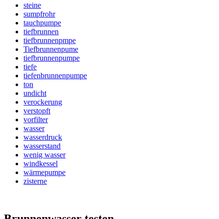
steine
sumpfrohr
tauchpumpe
tiefbrunnen
tiefbrunnenpmpe
Tiefbrunnenpume
tiefbrunnenpumpe
tiefe
tiefenbrunnenpumpe
ton
undicht
verockerung
verstopft
vorfilter
wasser
wasserdruck
wasserstand
wenig wasser
windkessel
wärmepumpe
zisterne
Brunnenwasser testen