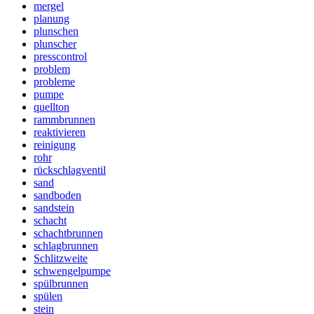
mergel
planung
plunschen
plunscher
presscontrol
problem
probleme
pumpe
quellton
rammbrunnen
reaktivieren
reinigung
rohr
rückschlagventil
sand
sandboden
sandstein
schacht
schachtbrunnen
schlagbrunnen
Schlitzweite
schwengelpumpe
spülbrunnen
spülen
stein