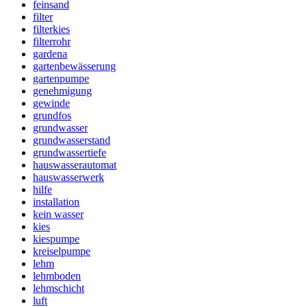
feinsand
filter
filterkies
filterrohr
gardena
gartenbewässerung
gartenpumpe
genehmigung
gewinde
grundfos
grundwasser
grundwasserstand
grundwassertiefe
hauswasserautomat
hauswasserwerk
hilfe
installation
kein wasser
kies
kiespumpe
kreiselpumpe
lehm
lehmboden
lehmschicht
luft