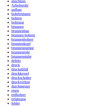
anschluss
Arbeitsrohr
aufbau
bohrbrunnen
bohren
bohrung
brunnen
brunnenbau
brunnen bohren
brunnenbohrer
brunnenkopf
brunnenpumpe
brunnenrohr
brunnenstube
defekt
druck
druckabfall
druckkessel
druckschalter
druckverlust
durchmesser
eisen
erdbohrer
erfahrung
fehler