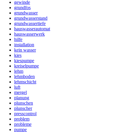
gewinde
grundfos
grundwasser
grundwasserstand
grundwassertiefe
hauswasserautomat
hauswasserwerk
hilfe
installation
kein wasser
kies
kiespumpe
kreiselpumpe
lehm
lehmboden
lehmschicht
luft
mergel
planung
plunschen
plunscher
presscontrol
problem
probleme
pumpe