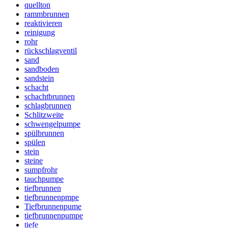
quellton
rammbrunnen
reaktivieren
reinigung
rohr
rückschlagventil
sand
sandboden
sandstein
schacht
schachtbrunnen
schlagbrunnen
Schlitzweite
schwengelpumpe
spülbrunnen
spülen
stein
steine
sumpfrohr
tauchpumpe
tiefbrunnen
tiefbrunnenpmpe
Tiefbrunnenpume
tiefbrunnenpumpe
tiefe