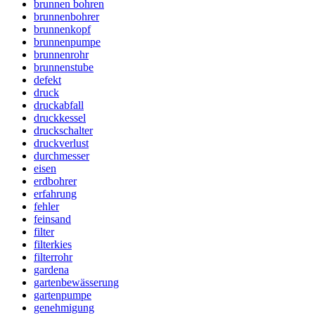
brunnen bohren
brunnenbohrer
brunnenkopf
brunnenpumpe
brunnenrohr
brunnenstube
defekt
druck
druckabfall
druckkessel
druckschalter
druckverlust
durchmesser
eisen
erdbohrer
erfahrung
fehler
feinsand
filter
filterkies
filterrohr
gardena
gartenbewässerung
gartenpumpe
genehmigung