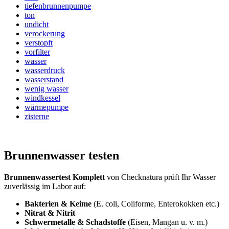
tiefenbrunnenpumpe
ton
undicht
verockerung
verstopft
vorfilter
wasser
wasserdruck
wasserstand
wenig wasser
windkessel
wärmepumpe
zisterne
Brunnenwasser testen
Brunnenwassertest Komplett
von Checknatura prüft Ihr Wasser
zuverlässig im Labor auf:
Bakterien & Keime
(E. coli, Coliforme, Enterokokken etc.)
Nitrat & Nitrit
Schwermetalle & Schadstoffe
(Eisen, Mangan u. v. m.)