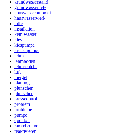
grundwasserstand
grundwassertiefe
hauswasserautomat
hauswasserwerk
hilfe
installation
kein wasser
kies
kiespumpe
kreiselpumpe
lehm
lehmboden
lehmschicht
luft
mergel
planung
plunschen
plunscher
presscontrol
problem
probleme
pumpe
quellton
rammbrunnen
reaktivieren