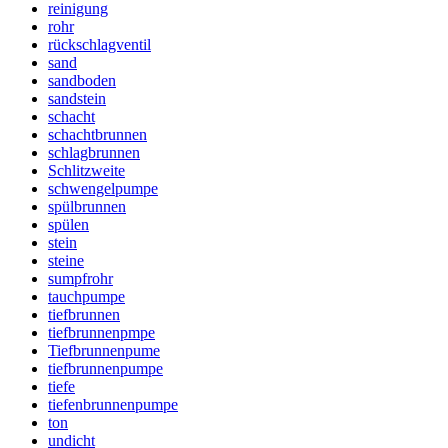
reinigung
rohr
rückschlagventil
sand
sandboden
sandstein
schacht
schachtbrunnen
schlagbrunnen
Schlitzweite
schwengelpumpe
spülbrunnen
spülen
stein
steine
sumpfrohr
tauchpumpe
tiefbrunnen
tiefbrunnenpmpe
Tiefbrunnenpume
tiefbrunnenpumpe
tiefe
tiefenbrunnenpumpe
ton
undicht