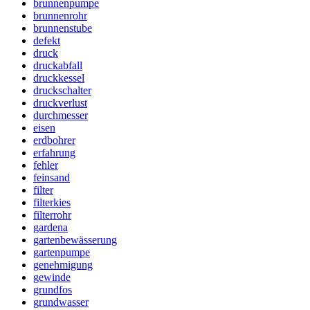
brunnenpumpe
brunnenrohr
brunnenstube
defekt
druck
druckabfall
druckkessel
druckschalter
druckverlust
durchmesser
eisen
erdbohrer
erfahrung
fehler
feinsand
filter
filterkies
filterrohr
gardena
gartenbewässerung
gartenpumpe
genehmigung
gewinde
grundfos
grundwasser