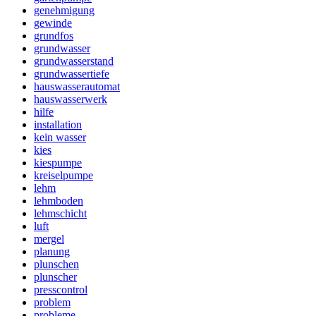
genehmigung
gewinde
grundfos
grundwasser
grundwasserstand
grundwassertiefe
hauswasserautomat
hauswasserwerk
hilfe
installation
kein wasser
kies
kiespumpe
kreiselpumpe
lehm
lehmboden
lehmschicht
luft
mergel
planung
plunschen
plunscher
presscontrol
problem
probleme