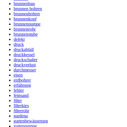
brunnenbau
brunnen bohren
brunnenbohrer
brunnenkopf
brunnenpumpe
brunnenrohr
brunnenstube
defekt
druck
druckabfall
druckkessel
druckschalter
druckverlust
durchmesser
eisen
erdbohrer
erfahrung
fehler
feinsand
filter
filterkies
filterrohr
gardena
gartenbewässerung
gartenpumpe