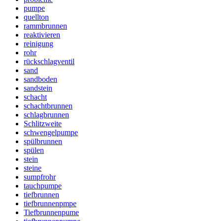
pumpe
quellton
rammbrunnen
reaktivieren
reinigung
rohr
rückschlagventil
sand
sandboden
sandstein
schacht
schachtbrunnen
schlagbrunnen
Schlitzweite
schwengelpumpe
spülbrunnen
spülen
stein
steine
sumpfrohr
tauchpumpe
tiefbrunnen
tiefbrunnenpmpe
Tiefbrunnenpume