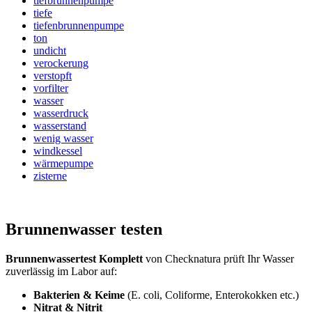
tiefbrunnenpumpe
tiefe
tiefenbrunnenpumpe
ton
undicht
verockerung
verstopft
vorfilter
wasser
wasserdruck
wasserstand
wenig wasser
windkessel
wärmepumpe
zisterne
Brunnenwasser testen
Brunnenwassertest Komplett
von Checknatura prüft Ihr Wasser
zuverlässig im Labor auf:
Bakterien & Keime
(E. coli, Coliforme, Enterokokken etc.)
Nitrat & Nitrit