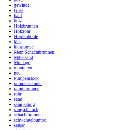
gewinde
Guss
hanf
holz
Holzbrunnen
Holzrohr
Hopfenhöhle
kies
kiespumpe
Mein Schachtbrunnen
Mittelsand
Montage
montieren
neu
Pumpenstock
pumpenständer
rammbrunnen
rohr
sand
saugleitung
saugschlauch
schachtbrunnen
schwengelpumpe
selber