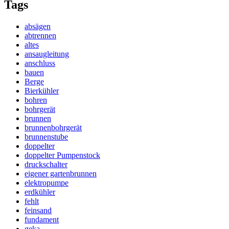
Tags
absägen
abtrennen
altes
ansaugleitung
anschluss
bauen
Berge
Bierkühler
bohren
bohrgerät
brunnen
brunnenbohrgerät
brunnenstube
doppelter
doppelter Pumpenstock
druckschalter
eigener gartenbrunnen
elektropumpe
erdkühler
fehlt
feinsand
fundament
geka