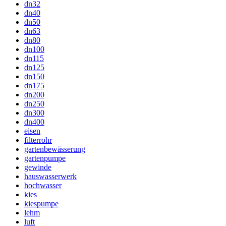
dn32
dn40
dn50
dn63
dn80
dn100
dn115
dn125
dn150
dn175
dn200
dn250
dn300
dn400
eisen
filterrohr
gartenbewässerung
gartenpumpe
gewinde
hauswasserwerk
hochwasser
kies
kiespumpe
lehm
luft