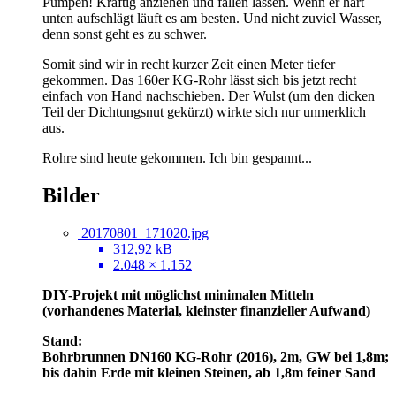
Pumpen! Kräftig anziehen und fallen lassen. Wenn er hart
unten aufschlägt läuft es am besten. Und nicht zuviel Wasser,
denn sonst geht es zu schwer.
Somit sind wir in recht kurzer Zeit einen Meter tiefer
gekommen. Das 160er KG-Rohr lässt sich bis jetzt recht
einfach von Hand nachschieben. Der Wulst (um den dicken
Teil der Dichtungsnut gekürzt) wirkte sich nur unmerklich
aus.
Rohre sind heute gekommen. Ich bin gespannt...
Bilder
20170801_171020.jpg
312,92 kB
2.048 × 1.152
DIY-Projekt mit möglichst minimalen Mitteln
(vorhandenes Material, kleinster finanzieller Aufwand)
Stand:
Bohrbrunnen DN160 KG-Rohr (2016), 2m, GW bei 1,8m;
bis dahin Erde mit kleinen Steinen, ab 1,8m feiner Sand