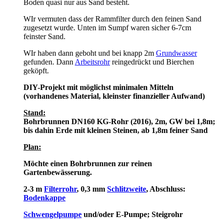
Boden quasi nur aus Sand besteht.
WIr vermuten dass der Rammfilter durch den feinen Sand
zugesetzt wurde. Unten im Sumpf waren sicher 6-7cm
feinster Sand.
WIr haben dann geboht und bei knapp 2m
Grundwasser
gefunden. Dann
Arbeitsrohr
reingedrückt und Bierchen
geköpft.
DIY-Projekt mit möglichst minimalen Mitteln
(vorhandenes Material, kleinster finanzieller Aufwand)
Stand:
Bohrbrunnen DN160 KG-Rohr (2016), 2m, GW bei 1,8m;
bis dahin Erde mit kleinen Steinen, ab 1,8m feiner Sand
Plan:
Möchte einen Bohrbrunnen zur reinen
Gartenbewässerung.
2-3 m
Filterrohr
, 0,3 mm
Schlitzweite
, Abschluss:
Bodenkappe
Schwengelpumpe
und/oder E-Pumpe; Steigrohr