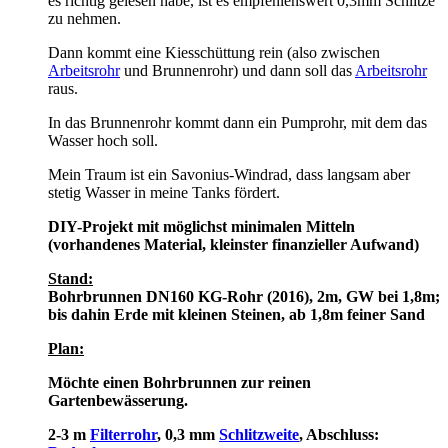
es richtig gelesen habe, ist es empfehlenswert 0,3mm Schlitze
zu nehmen.
Dann kommt eine Kiesschüttung rein (also zwischen
Arbeitsrohr
und Brunnenrohr) und dann soll das
Arbeitsrohr
raus.
In das Brunnenrohr kommt dann ein Pumprohr, mit dem das
Wasser hoch soll.
Mein Traum ist ein Savonius-Windrad, dass langsam aber
stetig Wasser in meine Tanks fördert.
DIY-Projekt mit möglichst minimalen Mitteln
(vorhandenes Material, kleinster finanzieller Aufwand)
Stand:
Bohrbrunnen DN160 KG-Rohr (2016), 2m, GW bei 1,8m;
bis dahin Erde mit kleinen Steinen, ab 1,8m feiner Sand
Plan:
Möchte einen Bohrbrunnen zur reinen
Gartenbewässerung.
2-3 m
Filterrohr
, 0,3 mm
Schlitzweite
, Abschluss: