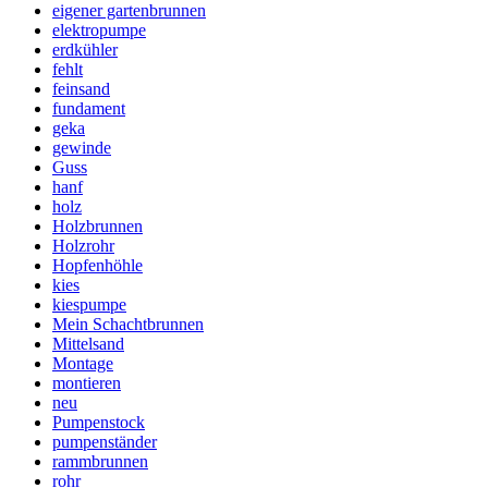
eigener gartenbrunnen
elektropumpe
erdkühler
fehlt
feinsand
fundament
geka
gewinde
Guss
hanf
holz
Holzbrunnen
Holzrohr
Hopfenhöhle
kies
kiespumpe
Mein Schachtbrunnen
Mittelsand
Montage
montieren
neu
Pumpenstock
pumpenständer
rammbrunnen
rohr