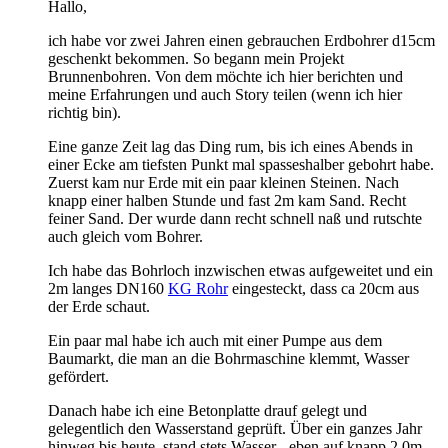
Hallo,
ich habe vor zwei Jahren einen gebrauchen Erdbohrer d15cm
geschenkt bekommen. So begann mein Projekt
Brunnenbohren. Von dem möchte ich hier berichten und
meine Erfahrungen und auch Story teilen (wenn ich hier
richtig bin).
Eine ganze Zeit lag das Ding rum, bis ich eines Abends in
einer Ecke am tiefsten Punkt mal spasseshalber gebohrt habe.
Zuerst kam nur Erde mit ein paar kleinen Steinen. Nach
knapp einer halben Stunde und fast 2m kam Sand. Recht
feiner Sand. Der wurde dann recht schnell naß und rutschte
auch gleich vom Bohrer.
Ich habe das Bohrloch inzwischen etwas aufgeweitet und ein
2m langes DN160
KG Rohr
eingesteckt, dass ca 20cm aus
der Erde schaut.
Ein paar mal habe ich auch mit einer Pumpe aus dem
Baumarkt, die man an die Bohrmaschine klemmt, Wasser
gefördert.
Danach habe ich eine Betonplatte drauf gelegt und
gelegentlich den Wasserstand geprüft. Über ein ganzes Jahr
hinweg bis heute, stand stets Wasser - eben auf knapp 2,0m.