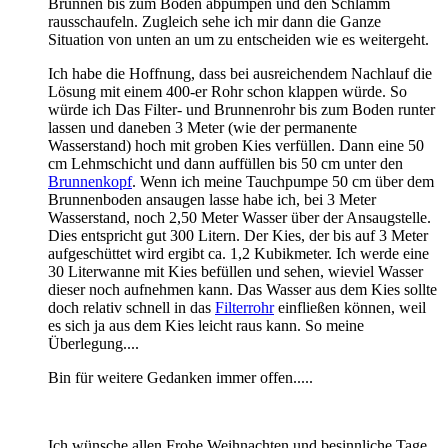
Brunnen bis zum Boden abpumpen und den Schlamm
rausschaufeln. Zugleich sehe ich mir dann die Ganze
Situation von unten an um zu entscheiden wie es weitergeht.
Ich habe die Hoffnung, dass bei ausreichendem Nachlauf die
Lösung mit einem 400-er Rohr schon klappen würde. So
würde ich Das Filter- und Brunnenrohr bis zum Boden runter
lassen und daneben 3 Meter (wie der permanente
Wasserstand) hoch mit groben Kies verfüllen. Dann eine 50
cm Lehmschicht und dann auffüllen bis 50 cm unter den
Brunnenkopf
. Wenn ich meine Tauchpumpe 50 cm über dem
Brunnenboden ansaugen lasse habe ich, bei 3 Meter
Wasserstand, noch 2,50 Meter Wasser über der Ansaugstelle.
Dies entspricht gut 300 Litern. Der Kies, der bis auf 3 Meter
aufgeschüttet wird ergibt ca. 1,2 Kubikmeter. Ich werde eine
30 Literwanne mit Kies befüllen und sehen, wieviel Wasser
dieser noch aufnehmen kann. Das Wasser aus dem Kies sollte
doch relativ schnell in das
Filterrohr
einfließen können, weil
es sich ja aus dem Kies leicht raus kann. So meine
Überlegung....
Bin für weitere Gedanken immer offen.....
Ich wünsche allen Frohe Weihnachten und besinnliche Tage