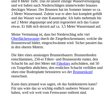
und 8 Meter Tiefe. Das ist unsere einzige Wasserversorgung
und wir haben nach Niederschlägen immerwieder braunes
dreckiges Wasser. Der Brunnen hat im Sommer immer so ca.
2 Meter Wasserstand. Zuletzt war er aber fast komplett gefüllt
und das Wasser war eine Katastrophe. Ich habs mehrmals bis
auf 2 Meter abgepumpt und jetzt regeneriert sich das Ganze
etwas. Er füllt sich derzeit auf ca. 3,5 Meter Wasserstand auf.
Meine Vermutung ist, dass bei Niederschlag sehr viel
Oberflächenwasser
durch die Ziegeltrockenmauer, welche die
Brunnenwnd bildet, eingeschwämmt wird. Sicher passiert das
in den oberen Metern.
Die Idee eines ansässigen Brunnenbauers: Brunnenboden
entschlammen, 250-er Filterr- und Brunnenrohr runter, den
Schacht bis auf drei Meter mit
Filterkies
aufschütten, mit 50
cm Tonpellets abdichten, den restlichen Schacht verfüllen und
oben eine Bodenplatte betonieren wo der
Brunnenkopf
rausschaut.
Kann dazu jemand was sagen, ob das funktionieren kann?
Für uns wäre das so wichtig endlich sauberes Wasser zu
haben, weil wir weit vom Fernwasser entfernt sind.