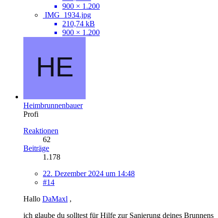
900 × 1.200
IMG_1934.jpg
210,74 kB
900 × 1.200
Heimbrunnenbauer
Profi
Reaktionen
62
Beiträge
1.178
22. Dezember 2024 um 14:48
#14
Hallo
DaMaxl
,
ich glaube du solltest für Hilfe zur Sanierung deines Brunnens