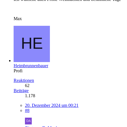
Max
Heimbrunnenbauer
Profi
Reaktionen
62
Beiträge
1.178
20. Dezember 2024 um 00:21
#8