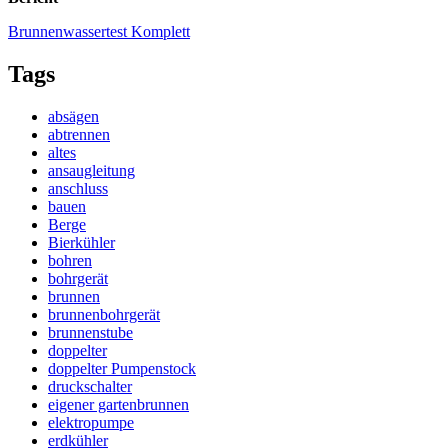
Brunnenwassertest Komplett
Tags
absägen
abtrennen
altes
ansaugleitung
anschluss
bauen
Berge
Bierkühler
bohren
bohrgerät
brunnen
brunnenbohrgerät
brunnenstube
doppelter
doppelter Pumpenstock
druckschalter
eigener gartenbrunnen
elektropumpe
erdkühler