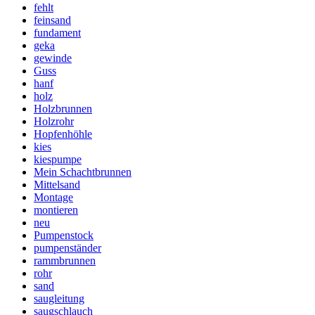
fehlt
feinsand
fundament
geka
gewinde
Guss
hanf
holz
Holzbrunnen
Holzrohr
Hopfenhöhle
kies
kiespumpe
Mein Schachtbrunnen
Mittelsand
Montage
montieren
neu
Pumpenstock
pumpenständer
rammbrunnen
rohr
sand
saugleitung
saugschlauch