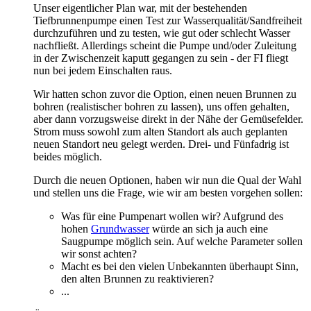
Unser eigentlicher Plan war, mit der bestehenden
Tiefbrunnenpumpe einen Test zur Wasserqualität/Sandfreiheit
durchzuführen und zu testen, wie gut oder schlecht Wasser
nachfließt. Allerdings scheint die Pumpe und/oder Zuleitung
in der Zwischenzeit kaputt gegangen zu sein - der FI fliegt
nun bei jedem Einschalten raus.
Wir hatten schon zuvor die Option, einen neuen Brunnen zu
bohren (realistischer bohren zu lassen), uns offen gehalten,
aber dann vorzugsweise direkt in der Nähe der Gemüsefelder.
Strom muss sowohl zum alten Standort als auch geplanten
neuen Standort neu gelegt werden. Drei- und Fünfadrig ist
beides möglich.
Durch die neuen Optionen, haben wir nun die Qual der Wahl
und stellen uns die Frage, wie wir am besten vorgehen sollen:
Was für eine Pumpenart wollen wir? Aufgrund des
hohen
Grundwasser
würde an sich ja auch eine
Saugpumpe möglich sein. Auf welche Parameter sollen
wir sonst achten?
Macht es bei den vielen Unbekannten überhaupt Sinn,
den alten Brunnen zu reaktivieren?
...