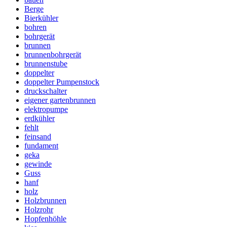
Berge
Bierkühler
bohren
bohrgerät
brunnen
brunnenbohrgerät
brunnenstube
doppelter
doppelter Pumpenstock
druckschalter
eigener gartenbrunnen
elektropumpe
erdkühler
fehlt
feinsand
fundament
geka
gewinde
Guss
hanf
holz
Holzbrunnen
Holzrohr
Hopfenhöhle