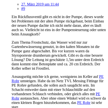
27. März 2019 um 11:44
#9
Ein Rückflussventil gibt es nicht in der Pumpe, dieses wurde
bei Problemen mit der alten Pumpe rückgebaut, beim Einbau
der neuen Pumpe dachte ich nicht mehr daran, aber es läuft
auch so. Vielleicht ist eins in der Pumpensteuerung oder unten
beim Ansaugkorb?
Zum Thema Frostschutz, das Wasser wird nur zur
Gartenbewässerung genutzt, in den kalten Monaten ist die
Pumpe ganz abgeschaltet. Bis vor kurzen waren da
Styroporreste drumherum gewickelt. Gibt es da eine bessere
Lösung? Die Leitung ist geschätzte 1,5m unter dem Erdreich
dann kommt eine Betonplatte und ca. 20 cm Erdreich. Der
Keller selber ist Frostfrei.
Ansaugseitig möchte ich gerne, wenigstens im Keller auf
PE
Rohr
umsteigen. Habe da im Netz TVL Messing Fittinge für
PE Rohre gefunden, die sollen auch saugdicht sein. Im
Schacht entweder dann mit einer Schlauchtülle auf den
vorhandenen Schlauch verbinden, oder gleich alles mit
PE
Rohr
austauschen. Aber ohne einen Winkel wird es schwer da
einen kleinen Bogen hinzubekommen, das
PE Rohr
ist sehr
starr.