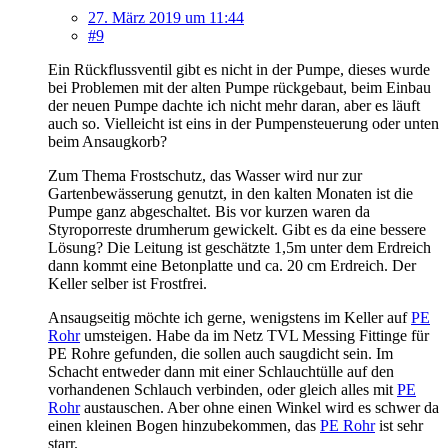
27. März 2019 um 11:44
#9
Ein Rückflussventil gibt es nicht in der Pumpe, dieses wurde
bei Problemen mit der alten Pumpe rückgebaut, beim Einbau
der neuen Pumpe dachte ich nicht mehr daran, aber es läuft
auch so. Vielleicht ist eins in der Pumpensteuerung oder unten
beim Ansaugkorb?
Zum Thema Frostschutz, das Wasser wird nur zur
Gartenbewässerung genutzt, in den kalten Monaten ist die
Pumpe ganz abgeschaltet. Bis vor kurzen waren da
Styroporreste drumherum gewickelt. Gibt es da eine bessere
Lösung? Die Leitung ist geschätzte 1,5m unter dem Erdreich
dann kommt eine Betonplatte und ca. 20 cm Erdreich. Der
Keller selber ist Frostfrei.
Ansaugseitig möchte ich gerne, wenigstens im Keller auf
PE
Rohr
umsteigen. Habe da im Netz TVL Messing Fittinge für
PE Rohre gefunden, die sollen auch saugdicht sein. Im
Schacht entweder dann mit einer Schlauchtülle auf den
vorhandenen Schlauch verbinden, oder gleich alles mit
PE
Rohr
austauschen. Aber ohne einen Winkel wird es schwer da
einen kleinen Bogen hinzubekommen, das
PE Rohr
ist sehr
starr.