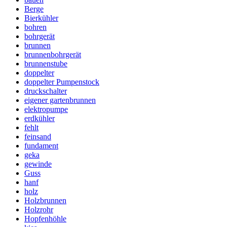
Berge
Bierkühler
bohren
bohrgerät
brunnen
brunnenbohrgerät
brunnenstube
doppelter
doppelter Pumpenstock
druckschalter
eigener gartenbrunnen
elektropumpe
erdkühler
fehlt
feinsand
fundament
geka
gewinde
Guss
hanf
holz
Holzbrunnen
Holzrohr
Hopfenhöhle