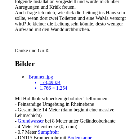
folgende Installation vorgestellt und würde mich über
Anregungen und Kritik freuen.
Auch frage ich mich, wie dick die Leitung ins Haus sein
sollte, wenn dort zwei Toiletten und eine WaMa versorgt
wird? Je kleiner die Leitung sein könnte, desto weniger
Aufwand mit den Wanddurchbrüchen.
Danke und Gruß!
Bilder
Brunnen.jpg
173,49 kB
1.766 × 1.254
Mit Hohlbohrschnecken gebohrter Tiefbrunnen:
- Feinsandige Umgebung in Rheinebene
- Gesamttiefe 14 Meter (dann beginnt eine massive
Lehmschicht)
-
Grundwasser
bei 8 Meter unter Geländeoberkante
- 4 Meter Filterstrecke (0,5 mm)
- 0,7 Meter
Sumpfrohr
- DN115 Brunnenrohr mit
Bodenkappe