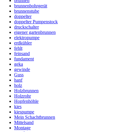
brunnen
brunnenbohrgerät
brunnenstube
doppelter
doppelter Pumpenstock
druckschalter
eigener gartenbrunnen
elektropumpe
erdkühler
fehlt
feinsand
fundament
geka
gewinde
Guss
hanf
holz
Holzbrunnen
Holzrohr
Hopfenhöhle
kies
kiespumpe
Mein Schachtbrunnen
Mittelsand
Montage