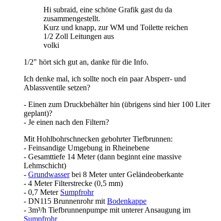
Hi subraid, eine schöne Grafik gast du da
zusammengestellt.
Kurz und knapp, zur WM und Toilette reichen
1/2 Zoll Leitungen aus
volki
1/2" hört sich gut an, danke für die Info.
Ich denke mal, ich sollte noch ein paar Absperr- und
Ablassventile setzen?
- Einen zum Druckbehälter hin (übrigens sind hier 100 Liter
geplant)?
- Je einen nach den Filtern?
Mit Hohlbohrschnecken gebohrter Tiefbrunnen:
- Feinsandige Umgebung in Rheinebene
- Gesamttiefe 14 Meter (dann beginnt eine massive
Lehmschicht)
-
Grundwasser
bei 8 Meter unter Geländeoberkante
- 4 Meter Filterstrecke (0,5 mm)
- 0,7 Meter
Sumpfrohr
- DN115 Brunnenrohr mit
Bodenkappe
- 3m³/h Tiefbrunnenpumpe mit unterer Ansaugung im
Sumpfrohr