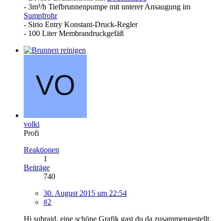
- 3m³/h Tiefbrunnenpumpe mit unterer Ansaugung im
Sumpfrohr
- Sirio Entry Konstant-Druck-Regler
- 100 Liter Membrandruckgefäß
volki
Profi
Reaktionen
1
Beiträge
740
30. August 2015 um 22:54
#2
Hi subraid, eine schöne Grafik gast du da zusammengestellt.