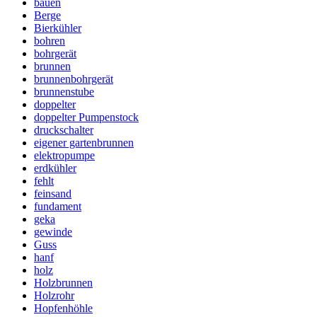
bauen
Berge
Bierkühler
bohren
bohrgerät
brunnen
brunnenbohrgerät
brunnenstube
doppelter
doppelter Pumpenstock
druckschalter
eigener gartenbrunnen
elektropumpe
erdkühler
fehlt
feinsand
fundament
geka
gewinde
Guss
hanf
holz
Holzbrunnen
Holzrohr
Hopfenhöhle