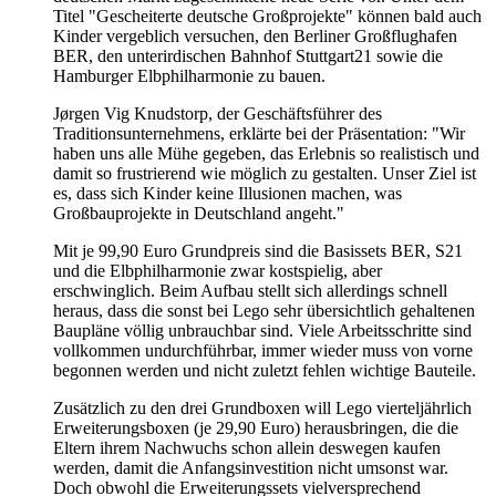
Titel "Gescheiterte deutsche Großprojekte" können bald auch
Kinder vergeblich versuchen, den Berliner Großflughafen
BER, den unterirdischen Bahnhof Stuttgart21 sowie die
Hamburger Elbphilharmonie zu bauen.
Jørgen Vig Knudstorp, der Geschäftsführer des
Traditionsunternehmens, erklärte bei der Präsentation: "Wir
haben uns alle Mühe gegeben, das Erlebnis so realistisch und
damit so frustrierend wie möglich zu gestalten. Unser Ziel ist
es, dass sich Kinder keine Illusionen machen, was
Großbauprojekte in Deutschland angeht."
Mit je 99,90 Euro Grundpreis sind die Basissets BER, S21
und die Elbphilharmonie zwar kostspielig, aber
erschwinglich. Beim Aufbau stellt sich allerdings schnell
heraus, dass die sonst bei Lego sehr übersichtlich gehaltenen
Baupläne völlig unbrauchbar sind. Viele Arbeitsschritte sind
vollkommen undurchführbar, immer wieder muss von vorne
begonnen werden und nicht zuletzt fehlen wichtige Bauteile.
Zusätzlich zu den drei Grundboxen will Lego vierteljährlich
Erweiterungsboxen (je 29,90 Euro) herausbringen, die die
Eltern ihrem Nachwuchs schon allein deswegen kaufen
werden, damit die Anfangsinvestition nicht umsonst war.
Doch obwohl die Erweiterungssets vielversprechend