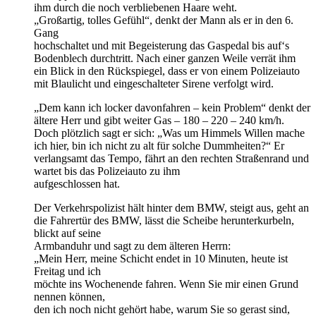
ihm durch die noch verbliebenen Haare weht.
„Großartig, tolles Gefühl“, denkt der Mann als er in den 6.
Gang
hochschaltet und mit Begeisterung das Gaspedal bis auf‘s
Bodenblech durchtritt. Nach einer ganzen Weile verrät ihm
ein Blick in den Rückspiegel, dass er von einem Polizeiauto
mit Blaulicht und eingeschalteter Sirene verfolgt wird.
„Dem kann ich locker davonfahren – kein Problem“ denkt der
ältere Herr und gibt weiter Gas – 180 – 220 – 240 km/h.
Doch plötzlich sagt er sich: „Was um Himmels Willen mache
ich hier, bin ich nicht zu alt für solche Dummheiten?“ Er
verlangsamt das Tempo, fährt an den rechten Straßenrand und
wartet bis das Polizeiauto zu ihm
aufgeschlossen hat.
Der Verkehrspolizist hält hinter dem BMW, steigt aus, geht an
die Fahrertür des BMW, lässt die Scheibe herunterkurbeln,
blickt auf seine
Armbanduhr und sagt zu dem älteren Herrn:
„Mein Herr, meine Schicht endet in 10 Minuten, heute ist
Freitag und ich
möchte ins Wochenende fahren. Wenn Sie mir einen Grund
nennen können,
den ich noch nicht gehört habe, warum Sie so gerast sind,