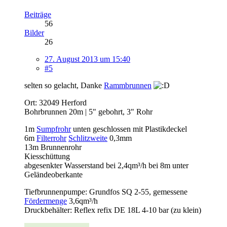
Beiträge
56
Bilder
26
27. August 2013 um 15:40
#5
selten so gelacht, Danke
Rammbrunnen
Ort: 32049 Herford
Bohrbrunnen 20m | 5" gebohrt, 3" Rohr
1m
Sumpfrohr
unten geschlossen mit Plastikdeckel
6m
Filterrohr
Schlitzweite
0,3mm
13m Brunnenrohr
Kiesschüttung
abgesenkter Wasserstand bei 2,4qm³/h bei 8m unter
Geländeoberkante
Tiefbrunnenpumpe: Grundfos SQ 2-55, gemessene
Fördermenge
3,6qm³/h
Druckbehälter: Reflex refix DE 18L 4-10 bar (zu klein)