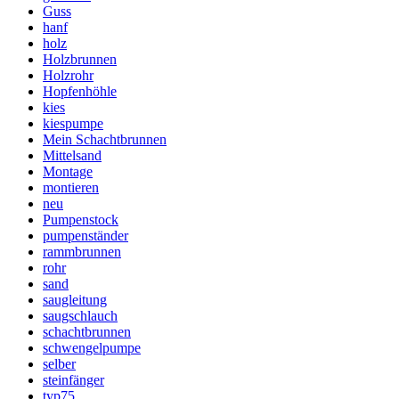
Guss
hanf
holz
Holzbrunnen
Holzrohr
Hopfenhöhle
kies
kiespumpe
Mein Schachtbrunnen
Mittelsand
Montage
montieren
neu
Pumpenstock
pumpenständer
rammbrunnen
rohr
sand
saugleitung
saugschlauch
schachtbrunnen
schwengelpumpe
selber
steinfänger
typ75