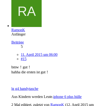
RamonK
Anfänger
Beiträge
5
11. April 2015 um 06:00
#15
bmw！gut！
hahha die ersten ist gut！
lg g4 handytasche
Aus Kindern werden Leute.
iphone 6 plus hülle
2 Mal editiert, zuletzt von
RamonK
(
12. April 2015 um