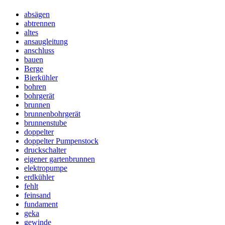
absägen
abtrennen
altes
ansaugleitung
anschluss
bauen
Berge
Bierkühler
bohren
bohrgerät
brunnen
brunnenbohrgerät
brunnenstube
doppelter
doppelter Pumpenstock
druckschalter
eigener gartenbrunnen
elektropumpe
erdkühler
fehlt
feinsand
fundament
geka
gewinde