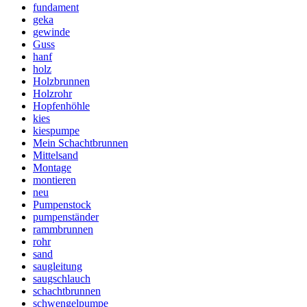
fundament
geka
gewinde
Guss
hanf
holz
Holzbrunnen
Holzrohr
Hopfenhöhle
kies
kiespumpe
Mein Schachtbrunnen
Mittelsand
Montage
montieren
neu
Pumpenstock
pumpenständer
rammbrunnen
rohr
sand
saugleitung
saugschlauch
schachtbrunnen
schwengelpumpe