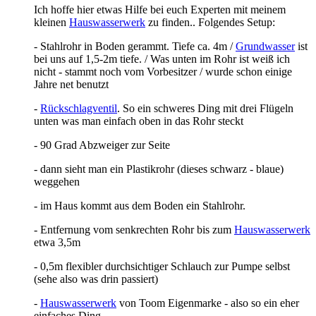
Ich hoffe hier etwas Hilfe bei euch Experten mit meinem
kleinen
Hauswasserwerk
zu finden.. Folgendes Setup:
- Stahlrohr in Boden gerammt. Tiefe ca. 4m /
Grundwasser
ist
bei uns auf 1,5-2m tiefe. / Was unten im Rohr ist weiß ich
nicht - stammt noch vom Vorbesitzer / wurde schon einige
Jahre net benutzt
-
Rückschlagventil
. So ein schweres Ding mit drei Flügeln
unten was man einfach oben in das Rohr steckt
- 90 Grad Abzweiger zur Seite
- dann sieht man ein Plastikrohr (dieses schwarz - blaue)
weggehen
- im Haus kommt aus dem Boden ein Stahlrohr.
- Entfernung vom senkrechten Rohr bis zum
Hauswasserwerk
etwa 3,5m
- 0,5m flexibler durchsichtiger Schlauch zur Pumpe selbst
(sehe also was drin passiert)
-
Hauswasserwerk
von Toom Eigenmarke - also so ein eher
einfaches Ding