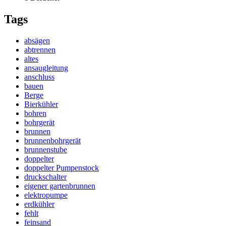
Tags
absägen
abtrennen
altes
ansaugleitung
anschluss
bauen
Berge
Bierkühler
bohren
bohrgerät
brunnen
brunnenbohrgerät
brunnenstube
doppelter
doppelter Pumpenstock
druckschalter
eigener gartenbrunnen
elektropumpe
erdkühler
fehlt
feinsand